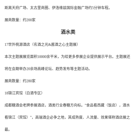
距离天府广场、太古里商圈、伊洛维兹国际金融广场约5分钟车程。
展商数量：约200家
酒水类
17世外桃源酒店（名酒之光&酱酒之心主题展）
本次主题展展览⾯积10000余平⽶，为给更多参展企业提供展示平台。主题展还
将在会期举办20余场⾼峰论坛、趋势发布等主题活动。
展商数量：约280家
18锦江宾馆（白酒专区）
成都糖酒会老牌参展酒店，酒类行业春糖方向标。“食品看西藏（饭店），酒水
看锦江（宾馆）”，高端酒企必争之地，其成熟度、人流量、效果堪称酒店展之
最。