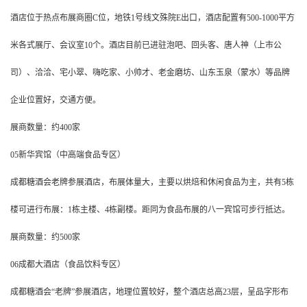
酒店位于热点布展商圈C位，地铁1号线文殊院E出口，酒店配置有500-1000平方
米各式展厅、会议室10个。酒店目前已进驻泡吧、回头客、唐人神（上市公
司）、洽洽、宅小翠、嗨吃家、小帅才、老金磨坊、山东玉泉（蒙水）等品牌
企业位置好，交通方便。
展商数量：约400家
05新华宾馆（中高端食品专区）
成都糖酒会老牌参展酒店，布展体量大，主要以烘焙和休闲食品为主，共有5栋
楼可进行布展：1栋主楼、4栋副楼。距同为食品布展的八一宾馆可步行抵达。
展商数量：约500家
06成都大酒店（食品饮料专区）
成都糖酒会“老牌”参展酒店，地理位置较好，整个酒店总高23层，呈品字形布