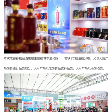
本次成都春糖会酒店展主要在城市主动脉——地铁1号线沿线分布，又以天府广
场为界进行品类划分，天府广场以北为食品饮料品类，天府广场以南为酒类。