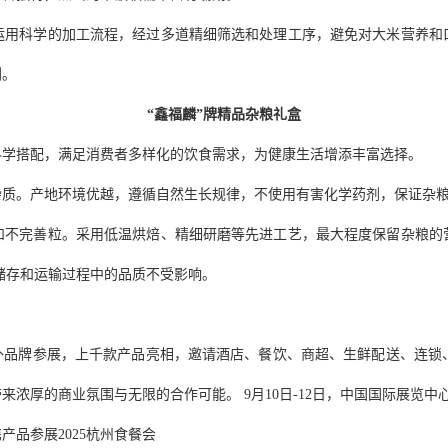
运用科学的加工流程，经过多道精细筛选和处理工序，避免对大米营养和
剂。
“鑫福麟”牌精品杂粮礼盒
科学搭配，满足消费者多样化的饮食需求，为健康生活增添丰富选择。
杂质。产地环境优越，遵循自然生长规律，不使用有害化学药剂，保证杂
和不完善粒。采用低温烘焙、精细研磨等先进工艺，最大程度保留杂粮的
储存和运输过程中的品质不受影响。
内外品牌参展，上千款产品亮相，邀请酒店、餐饮、商超、生鲜配送、连锁、
浓厚的商业氛围与无限的合作可能。 9月10日-12日，中国国际展览中
品参展2025杭州食餐会