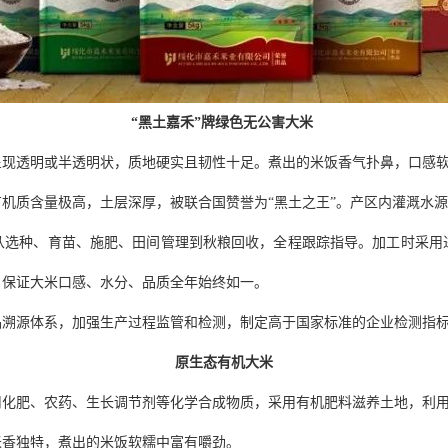
“黑土嘉禾”牌绿色无公害大米
呈现透明或半透明状，质地硬实且韧性十足。煮出的米饭香气扑鼻，口感
机质含量极高，土层深厚，被联合国赞誉为“黑土之王”。产区内灌溉水
从选种、育苗、施肥、田间管理到秋粮回收，全程跟踪指导。加工时采用
，保证大米口感、水分、品质全年始终如一。
品溯源体系，加强生产过程监管和检测，制定高于国家标准的企业检测指
原生态有机大米
用化肥、农药、生长调节剂等化学合成物质，采用有机肥料滋养土地，利
米香独特，煮出的米饭软糯中富有嚼劲。